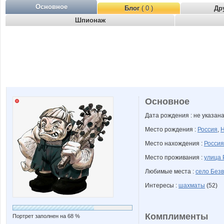
Основное
Блог
( 0 )
Др
Шпионаж
Основное
Дата рождения : не указан
Место рождения :
Россия
,
Н
Место нахождения :
Россия
Место проживания :
улица 
Любимые места :
село Без
Интересы :
шахматы
(52)
Комплименты
Портрет заполнен на 68 %