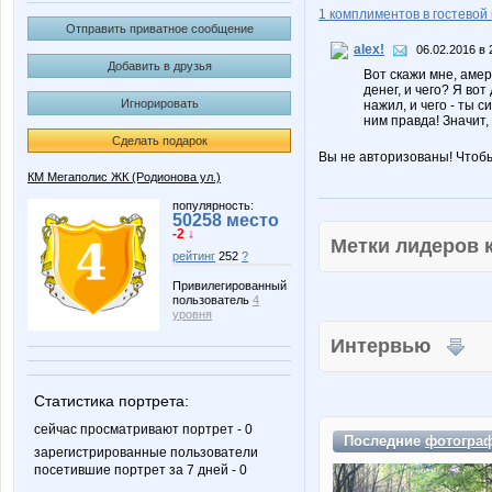
1 комплиментов в гостевой 
Отправить приватное сообщение
alex!
06.02.2016 в 
Добавить в друзья
Вот скажи мне, амери
денег, и чего? Я вот
Игнорировать
нажил, и чего - ты с
ним правда! Значит,
Сделать подарок
Вы не авторизованы! Чтоб
КМ Мегаполис ЖК (Родионова ул.)
популярность:
50258 место
-2 ↓
Метки лидеров
рейтинг
252
?
Привилегированный
пользователь
4
уровня
Интервью
Статистика портрета:
сейчас просматривают портрет - 0
Последние
фотогра
зарегистрированные пользователи
посетившие портрет за 7 дней - 0